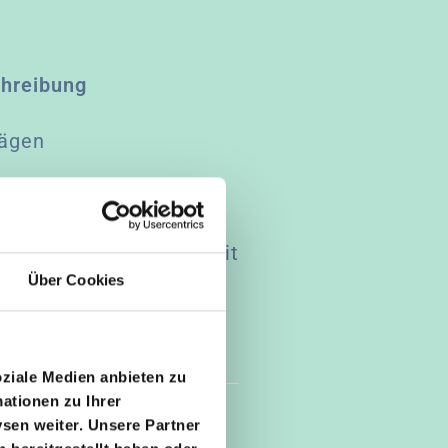
chreibung
rägen
hreiben – mit Sicherheit
Über Cookies
oziale Medien anbieten zu
ationen zu Ihrer
sen weiter. Unsere Partner
ier Kindern
statt.