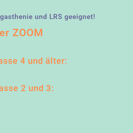
egasthenie und LRS geeignet!
per ZOOM
asse 4 und älter:
lasse 2 und 3: