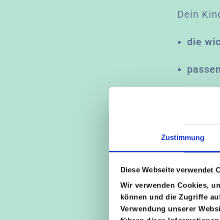
Dein Kind
die wi
passen
Schritt
So kann 
Zustimmung
und Sys
Diese Webseite verwendet 
Wir verwenden Cookies, um 
Lernen i
können und die Zugriffe au
Verwendung unserer Websit
Der Kurs