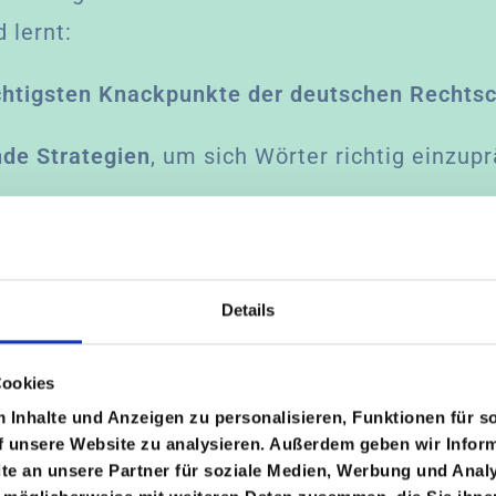
 lernt:
chtigsten Knackpunkte der deutschen Rechts
de Strategien
, um sich Wörter richtig einzup
 für Schritt
die zentralen Rechtschreibregeln
es auch in Zukunft selbstständig richtig sc
Details
tem.
Cookies
Inhalte und Anzeigen zu personalisieren, Funktionen für s
n geschütztem Rahmen 🤝
f unsere Website zu analysieren. Außerdem geben wir Inform
e an unsere Partner für soziale Medien, Werbung und Analy
 findet in einer kleinen Gruppe von maximal
v