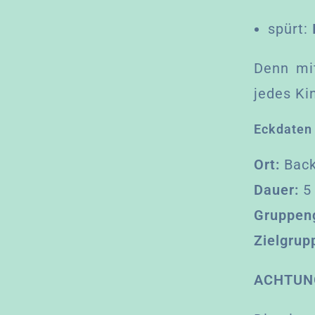
w
a
spürt:
h
l
Denn mi
jedes Ki
Eckdaten
Ort:
Bac
Dauer:
5 
Gruppen
Zielgrup
ACHTUN