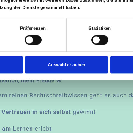
 möglicherweise mit weiteren Daten zusammen, die Sie ihnen
utzung der Dienste gesammelt haben.
em geschützten Raum kann dein Kind ganz 
und eigene Stärken entdecken.
Präferenzen
Statistiken
e jedes Kind dort ab, wo es steht, und 
elle Lücken
, die das Schreiben bisher erschwe
Auswahl erlauben
vation, mehr Freude 🎯
m reinen Rechtschreibwissen geht es auch da
r
Vertrauen in sich selbst
gewinnt
e am Lernen
erlebt